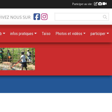
Participer au site :
UIVEZ NOUS SUR
ub
infos pratiques
Taïso
Photos et vidéos
participer