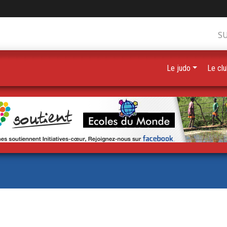
S
Le judo
Le cl